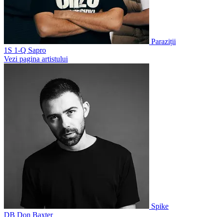
Paraziții
1S
1-Q Sapro
Vezi pagina artistului
Spike
DB
Don Baxter