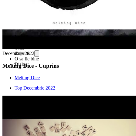
La mijloc
Scunsa
Uitat
Cuprins
Decembrie 2022
O sa fie bine
Dialog
Melting Dice - Cuprins
Melting Dice
Top Decembrie 2022