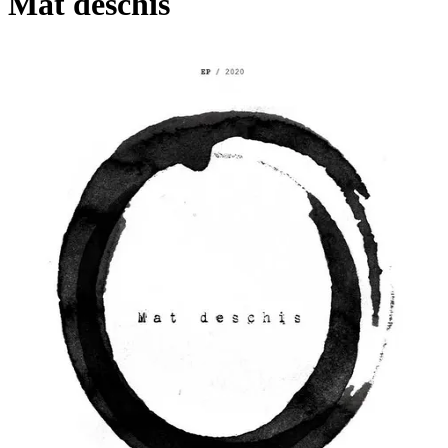
Mat deschis
Pagina externă
Pagina externă
Pagina externă
Pagina externă
MD
Melting Dice
Videoclipuri