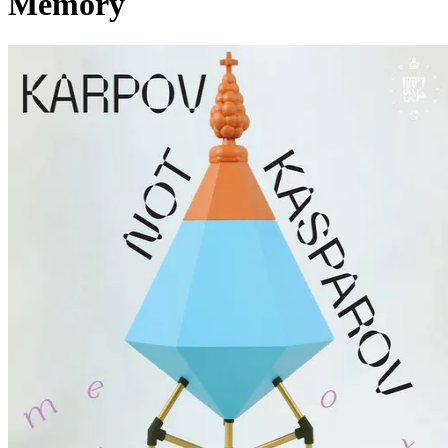
Memory
Pagina externă
KnK
Karpov not Kasparov
Videoclipuri