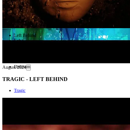
Left Behind
Echo
Vortex
Stained
Iona
Solaris
Delirium
August 2024
TRAGIC - LEFT BEHIND
Tragic