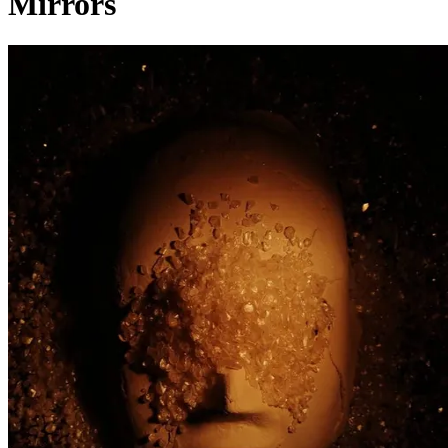
Mirrors
Pagina externă
Pagina externă
Pagina externă
Pagina externă
Pagina externă
Pagina externă
T
Tragic
Videoclipuri