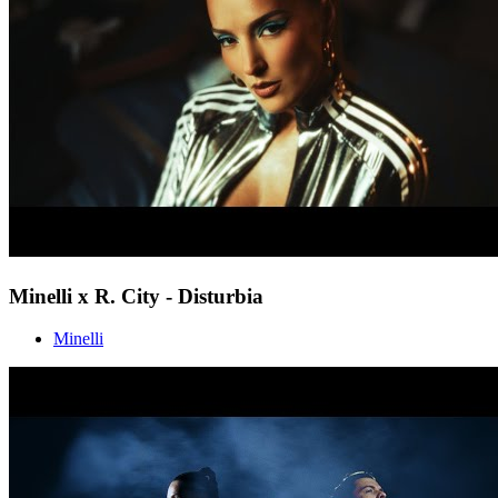
Minelli x R. City - Disturbia
Minelli