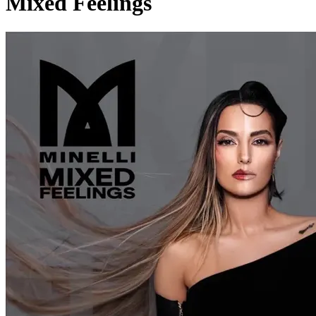
Mixed Feelings
Pagina externă
Pagina externă
Pagina externă
Pagina externă
Pagina externă
M
Minelli
Videoclipuri