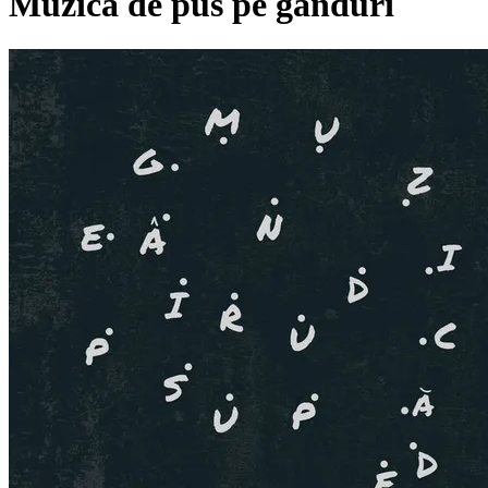
Muzică de pus pe gânduri
Pagina externă
Pagina externă
Pagina externă
Pagina externă
OG
Omu Gnom
Alți artiști pe acest album