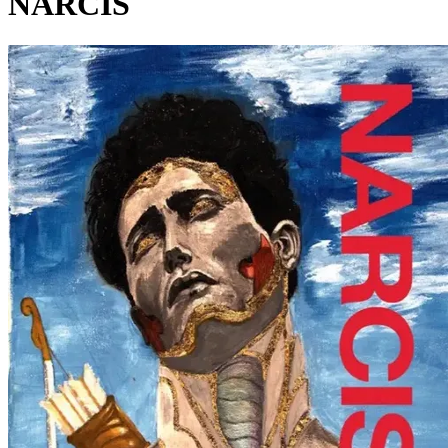
NARCIS
Pagina externă
Pagina externă
Pagina externă
Pagina externă
Pagina externă
M
Maximilian
Videoclipuri