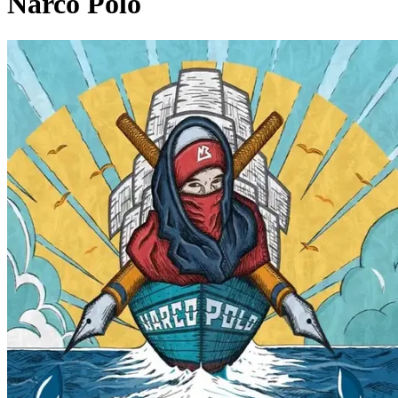
Narco Polo
Pagina externă
Pagina externă
Pagina externă
Pagina externă
Pagina externă
CAn
Carbon A.S. narcoBranco
Videoclipuri