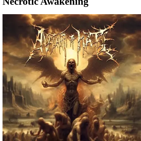
Necrotic Awakening
Pagina externă
Pagina externă
Pagina externă
Pagina externă
Pagina externă
Pagina externă
AOH
Avatar Of Hate
Videoclipuri