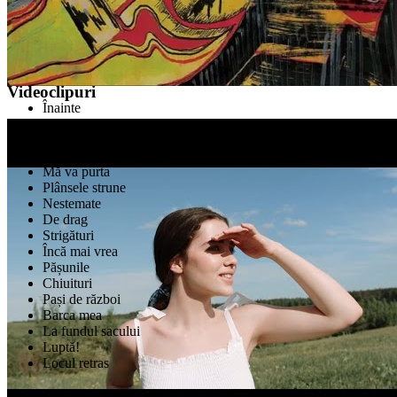
Călin Pop
Videoclipuri
Înainte
Neștiute
N-ai uitat
Este personal
Mă va purta
Plânsele strune
Nestemate
De drag
Strigături
Încă mai vrea
Pășunile
Chiuituri
Pași de război
Barca mea
La fundul sacului
Luptă!
Locul retras