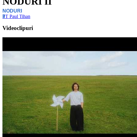
NODURI II
NODURI
II
PT
Paul Tihan
Videoclipuri