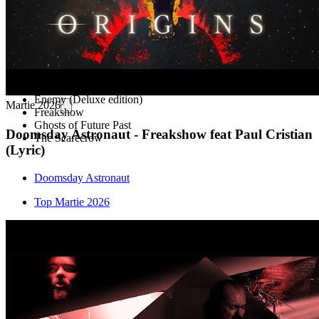
Ruins of a Great Splendor
Enemy (Deluxe edition)
Martie 2026
Freakshow
Ghosts of Future Past
Doomsday Astronaut - Freakshow feat Paul Cristian
The Scarecrow
(Lyric)
Doomsday Astronaut
Top Martie 2026