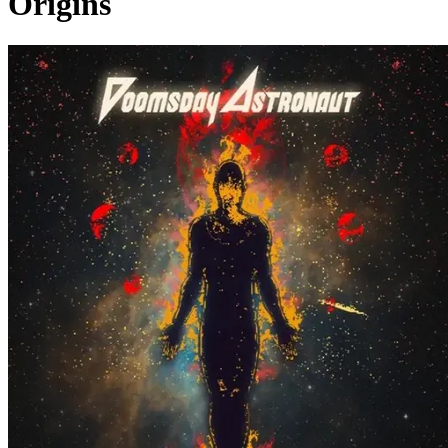
Origins
Pagina externă
Pagina externă
Pagina externă
DA
Doomsday Astronaut
Videoclipuri