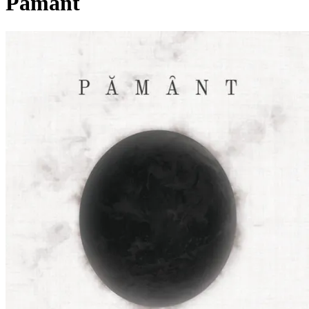
Pământ
Pagina externă
FR
Flesh Rodeo
Pagina externă
Pagina externă
Pagina externă
Pagina
externă
Pagina externă