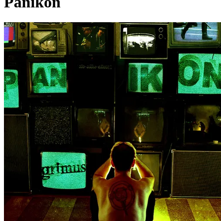
Panikon
Pagina externă
Pagina externă
Vezi pagina artistului
Grimus