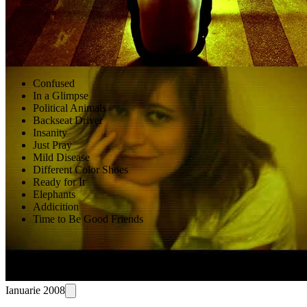
Videoclipuri
Confused
In a Glimpse
Political Animals
Backseat Driver
Insanity
Just Pray
Mild Disease
Different Color Shoes
Ready for It
Elephants
Addicition
Time to Be Good Friends
Ianuarie 2008