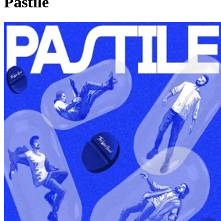
Pastile
Pagina externă
Pagina externă
Pagina externă
Pagina externă
Pagina externă
TWR
The Wax Road
Videoclipuri