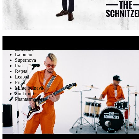
Vezi pagina artistului
Videoclipuri
Atenție! Foc!
Ciocan și Nico
Limuzină
La bulău
Supernova
Praf
Rețeta
Leapșa
Frica
Minte bolnavă
Sunt mort
Phantasmagore