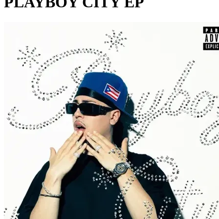
PLAYBOY CITY EP
Pagina externă
Pagina externă
Pagina externă
Pagina externă
Pagina externă
M
M.G.L.
Videoclipuri