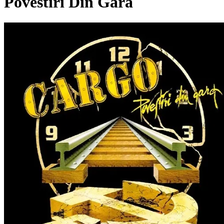
Povestiri Din Gară
Pagina externă
Pagina externă
C
Cargo
Pagina externă
Pagina externă
Pagina externă
Pagina
externă
Pagina externă