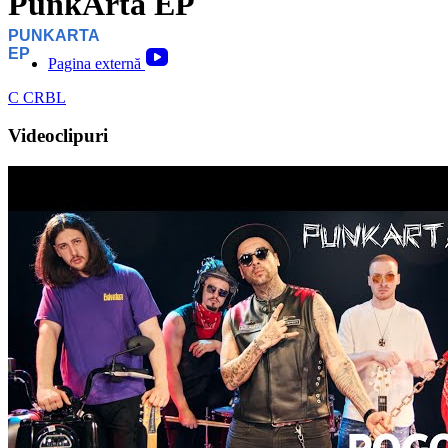
PunkArta EP
PUNKARTA
EP
Pagina externă
C
CRBL
Videoclipuri