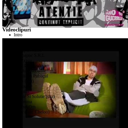
Spike
Videoclipuri
Intro
Semnale (feat. Cheloo)
Viceversa
In Capul Altora
Sub papuc S.R.L
Nu Exista
Baiat De Treaba
Ganduri Necurate
Relatii Cu Publicul
Yooo (skit)
Drumurile
Amintiri
Opinie Si Solutie (skit)
Din Inima
Ultimul Om
Bizar (feat. Cheloo)