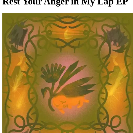
Rest Your Anger in My Lap EP
Pagina externă
Pagina externă
Pagina externă
Pagina externă
Pagina externă
Z
Zimbru
Videoclipuri