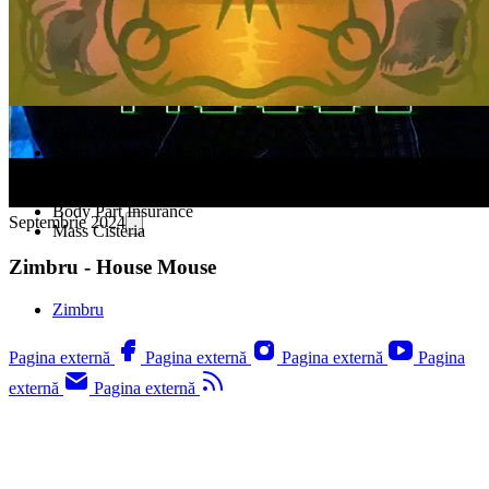
House Mouse
Short Walk Outside of Fear
Bloopers
Common Pigeon I Love You
Body Part Insurance
Septembrie 2024
Mass Cisteria
Zimbru - House Mouse
Zimbru
Pagina externă
Pagina externă
Pagina externă
Pagina
externă
Pagina externă