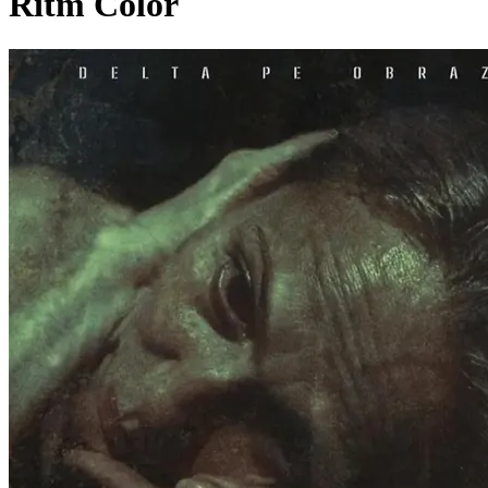
Ritm Color
Pagina externă
Pagina externă
Pagina externă
Pagina externă
Pagina externă
DPO
DELTA PE OBRAZ
Videoclipuri