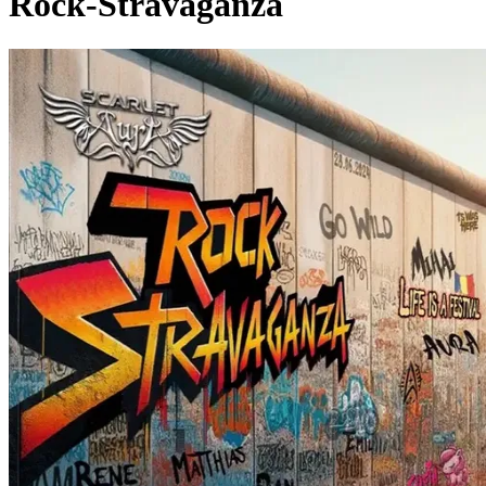
Rock-Stravaganza
Pagina externă
Pagina externă
Pagina externă
Pagina externă
Pagina externă
SA
Scarlet Aura
Videoclipuri