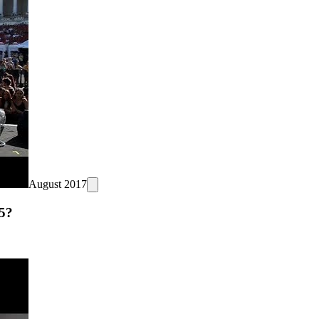
August 2017
95?