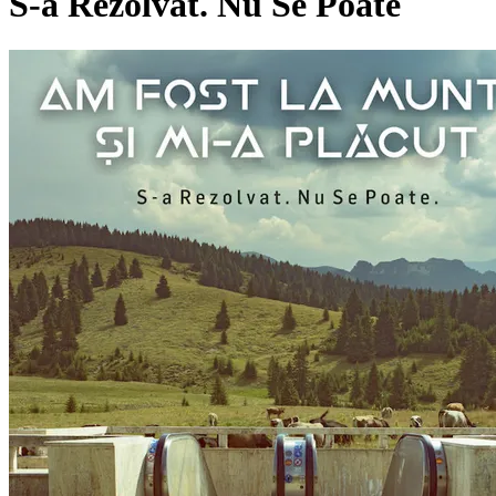
S-a Rezolvat. Nu Se Poate
Pagina externă
Pagina externă
Pagina externă
Pagina externă
Pagina externă
Pagina externă
AFLMSMP
Am Fost La Munte Si Mi-a Placut
Videoclipuri