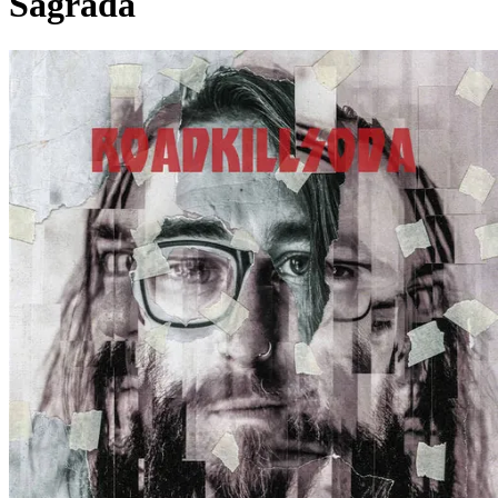
Sagrada
Pagina externă
Pagina externă
Pagina externă
Pagina externă
R
RoadkillSoda
Videoclipuri