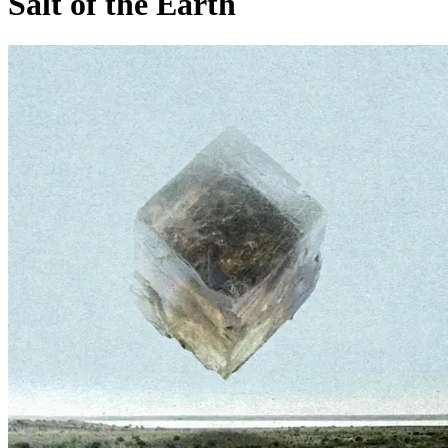
Salt of the Earth
Pagina externă
Pagina externă
Pagina externă
Pagina externă
Pagina externă
Pagina externă
T
Tragic
Videoclipuri