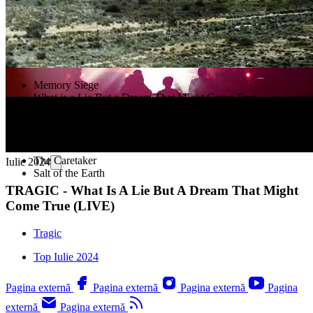
Memory Siege
What is a Lie But a Dream That Might Come True
Leap of Faith
Ejecta
Tatienne
Lord of Rostau
The Caretaker
Iulie 2024
Salt of the Earth
TRAGIC - What Is A Lie But A Dream That Might
Come True (LIVE)
Tragic
Top Iulie 2024
Pagina externă
Pagina externă
Pagina externă
Pagina
externă
Pagina externă