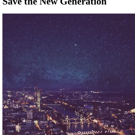
Save the New Generation
Pagina externă
Pagina externă
KAO
Kings Are Overrated
Pagina externă
Pagina externă
Pagina externă
Pagina
externă
Pagina externă