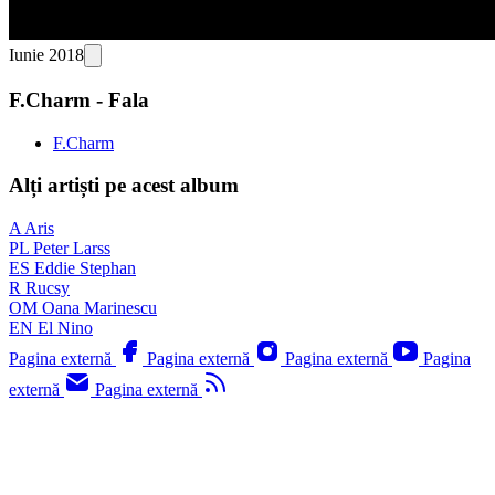
Iunie 2018
F.Charm - Fala
F.Charm
Alți artiști pe acest album
A
Aris
PL
Peter Larss
ES
Eddie Stephan
R
Rucsy
OM
Oana Marinescu
EN
El Nino
Pagina externă
Pagina externă
Pagina externă
Pagina
externă
Pagina externă