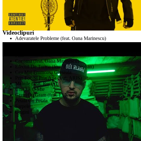
F.Charm
Videoclipuri
Adevaratele Probleme (feat. Oana Marinescu)
Sunt Om (feat. ARIS)
Fiul Risipitor (feat. Peter Larss)
Fala
Coroana (feat. Oana Marinescu)
Efectul De Turma (feat. Eddie Stephan)
Cea Mai Frumoasa Greseala
Prin Foc Si Prin Apa (feat. ARIS)
Mainile (feat. Rucsy)
Unu La O Mie
Gram Cu Gram (feat. El Niño)
Petala Cu Petala
Sarpele
Origini