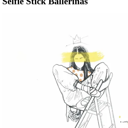
Selfie Stick Ballerinas
Pagina externă
Pagina externă
D
DayDay
Pagina externă
Pagina externă
Pagina externă
Pagina
externă
Pagina externă