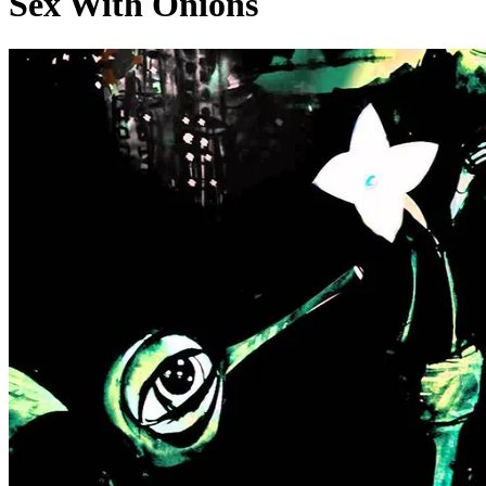
Sex With Onions
Pagina externă
O
Oigăn
Pagina externă
Pagina externă
Pagina externă
Pagina
externă
Pagina externă