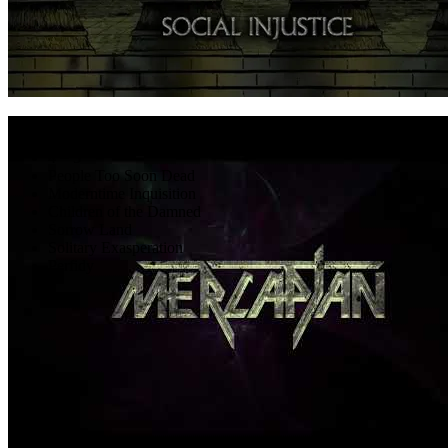
Vezi pagina artistului
Videoclipuri
The Beginning of My End
Social Injustice
4 = 5
People Too Soon Dead
Moderntime Inquisition
Children of the Damned
Sorrow Land
Solitary Exasperation
Perfidy