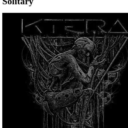
Solitary
Pagina externă
K
KTERA
Videoclipuri