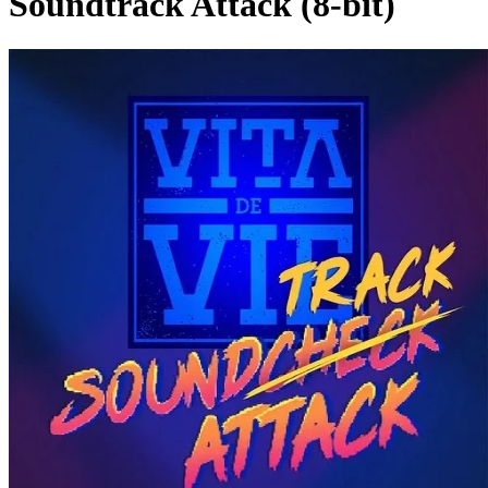
Soundtrack Attack (8-bit)
Pagina externă
Pagina externă
Vezi pagina artistului
Vița de Vie