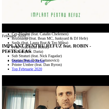
Între-Deschis (feat. Adrian Despot)
Cer-Pământ (feat. Catalin Chelemen)
Februarie 2020
Rezonanță (feat. Bean MC, Junkyard & DJ Hefe)
Surâs (feat. Laura Brat & Teo Milea)
IMPLANT PENTRU REFUZ feat. ROBIN -
Peste Ceas (feat. Robin)
PESTE CEAS
Visători (feat. Daria)
Sub Straturi (feat. Nick Fagadar)
Ocean (feat. Dora Gaitanovici)
Implant Pentru Refuz
Printre Umbre (feat. Dan Byron)
Top Februarie 2020