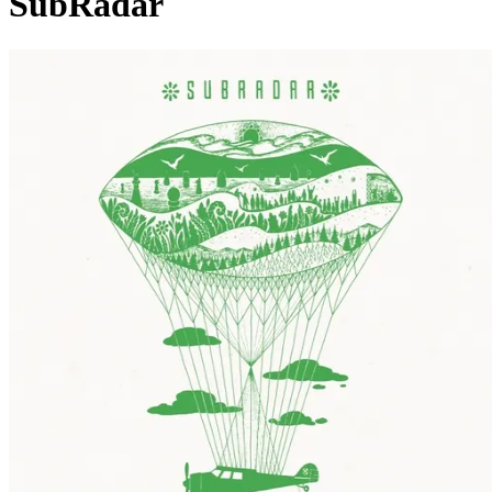
SubRadar
Pagina externă
Pagina externă
Pagina externă
IPR
Implant Pentru Refuz
Videoclipuri