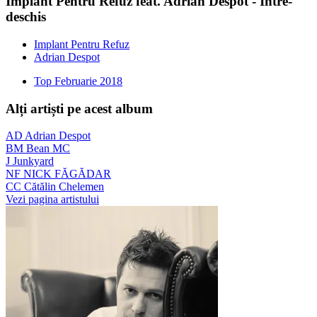
Implant Pentru Refuz feat. Adrian Despot - Între-
deschis
Implant Pentru Refuz
Adrian Despot
Top Februarie 2018
Alți artiști pe acest album
AD
Adrian Despot
BM
Bean MC
J
Junkyard
NF
NICK FĂGĂDAR
CC
Cătălin Chelemen
Vezi pagina artistului