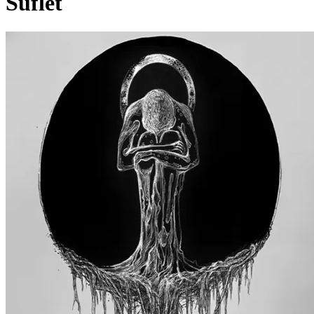
Suflet
Pagina externă
Pagina externă
Pagina externă
Pagina externă
H
H8
Videoclipuri