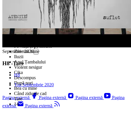
Rutină și analize
Gloria
Pe viață și pe moarte
Zile mai bune
Septembrie 2020
Iluzii
Anul Țambalului
H8 -Tare
Violent nesigur
Cika
H8
Descompus
După nori
Top Septembrie 2020
Bea cu mine
Când zidurile cad
Pagina externă
Pagina externă
Pagina externă
Pagina
Tare
14
externă
Pagina externă