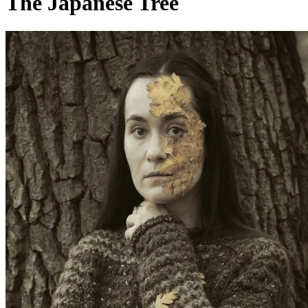
The Japanese Tree
Pagina externă
Pagina externă
Pagina externă
EB
Elven Bird
Videoclipuri