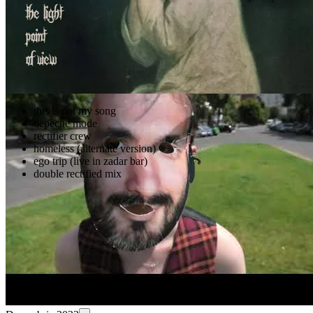
accidentals
Videoclipuri
this is not my song
depeche mode
rectifier crew
homeless (alternate version)
ego trip (live in zadar bar)
double rectified mix