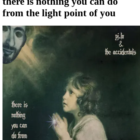
there is nothing you can do
from the light point of you
Pagina externă
Vezi pagina artistului
pj.lo & the