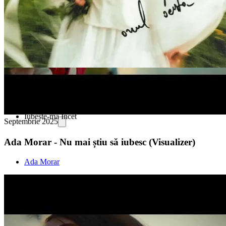
Avut: Pierdut
Nu Mai Știu Să Iubesc
Și Eu, Și Trandafirii
Doar Noi
Iubește-mă Încet
Septembrie 2025
Ada Morar - Nu mai știu să iubesc (Visualizer)
Ada Morar