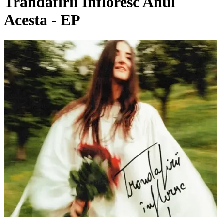
Trandafirii Înfloresc Anul
Acesta - EP
Pagina externă
Pagina externă
Pagina externă
Pagina externă
Pagina externă
AM
Ada Morar
Videoclipuri