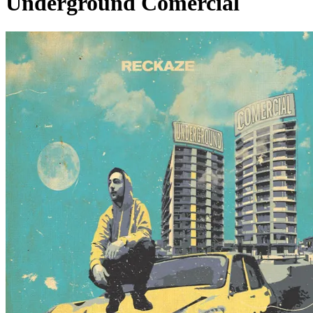
Underground Comercial
Pagina externă
Pagina externă
Pagina externă
R
Reckaze
Videoclipuri