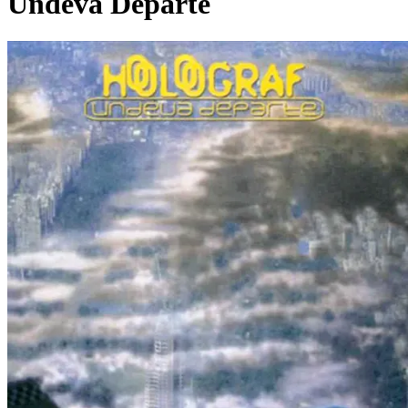
Undeva Departe
Pagina externă
Pagina externă
H
Holograf
Pagina externă
Pagina externă
Pagina externă
Pagina
externă
Pagina externă