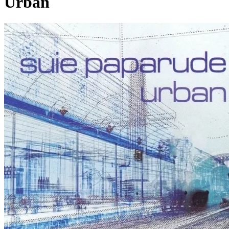
Urban
Pagina externă
Pagina externă
Vezi pagina artistului
Șuie Paparude