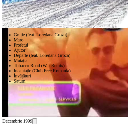
Videoclipuri
Grație (feat. Loredana Groza)
Maro
Profetul
Ajutor
Departe (feat. Loredana Groza)
Mutația
Tobacco Road (War Remix)
Incantație (Club Free Romania)
Învățături
Saturn
Decembrie 1999