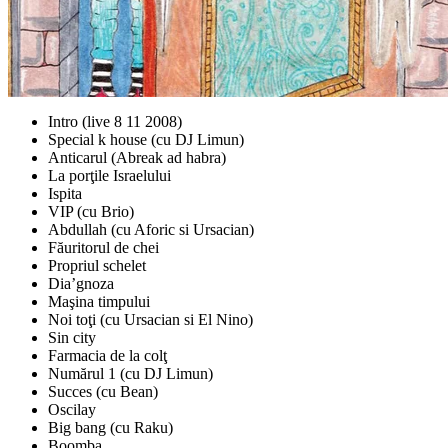
Intro (live 8 11 2008)
Special k house (cu DJ Limun)
Anticarul (Abreak ad habra)
La porţile Israelului
Ispita
VIP (cu Brio)
Abdullah (cu Aforic si Ursacian)
Făuritorul de chei
Propriul schelet
Dia’gnoza
Maşina timpului
Noi toţi (cu Ursacian si El Nino)
Sin city
Farmacia de la colţ
Numărul 1 (cu DJ Limun)
Succes (cu Bean)
Oscilay
Big bang (cu Raku)
Boomba