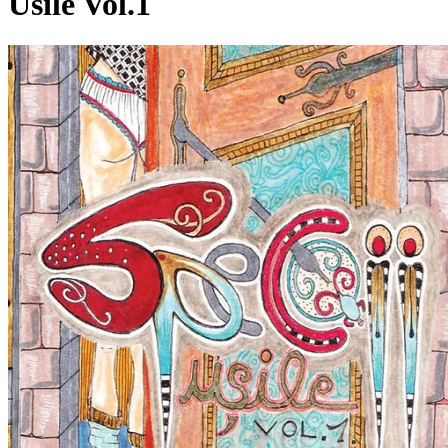
Usile Vol​.​1
Pagina externă
Pagina externă
Pagina externă
S
Specii
Alți artiști pe acest album
BM
Bean MC
r
raku
A
Aforic
C
Cedry2k
EN
El Nino
Pagina externă
Pagina externă
Pagina externă
Pagina
externă
Pagina externă