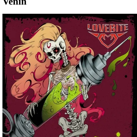
Venin
Pagina externă
Pagina externă
Pagina externă
L
Lovebite
Videoclipuri