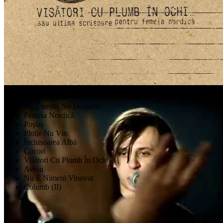
Alternosfera
Videoclipuri
Drum De Fier
Ne Unește, Ne Desparte
Femeia Nordică
Poştaș
Ploile Nu Vin
Închisoarea Albă
Cocori
Visători Cu Plumb În Ochi
Avion
Nu E Nimeni Vinovat
Columb (II)