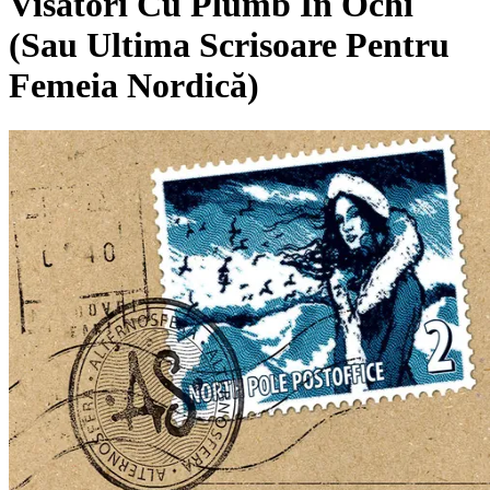
Visători Cu Plumb În Ochi
(Sau Ultima Scrisoare Pentru
Femeia Nordică)
Pagina externă
Pagina externă
Pagina externă
Vezi pagina artistului