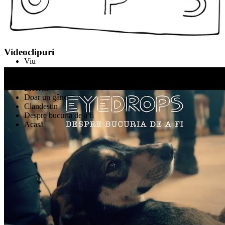
Eyedrops
Videoclipuri
Viu
Halucinația
O vârstă ciudată
Libertar
Doar un gând
Clandestin
Despre bucuria de a fi
Acasă