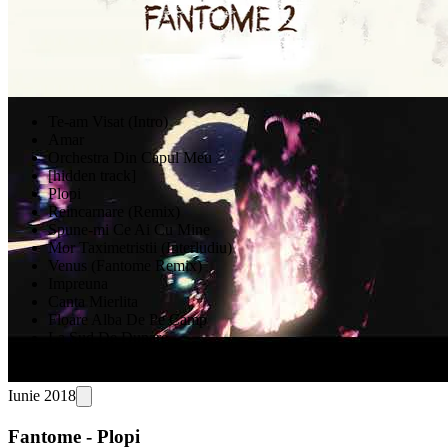
Te-am Visat (Intro)
Amar
Orchestra Din Capul Meu
[hidden track]
Plopi
Reincarnare (Remix)
Spune-mi Ce Ai Cu Mine
Mor Taximetristii (Interludiu)
Venus (Fantome Remix)
Impreuna
Canta Mierlita
Floare Alba De Pe Camp
La Sud De Dunare
Ritual (Outro)
Iunie 2018
Fantome - Plopi