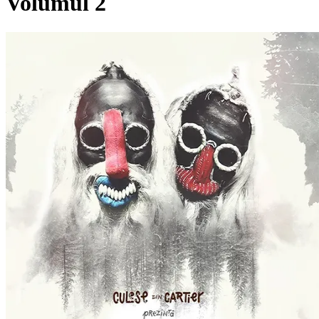
Volumul 2
Pagina externă
Vezi pagina artistului
Fantome
Videoclipuri