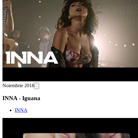
Noiembrie 2018
INNA - Iguana
INNA