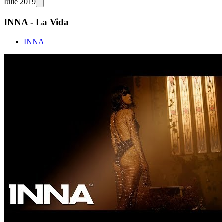
Iulie 2019
INNA - La Vida
INNA