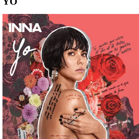
YO
Pagina externă
Pagina externă
Pagina externă
Vezi pagina artistului