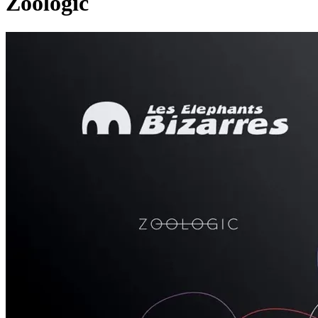
Zoologic
Pagina externă
Pagina externă
Pagina externă
Pagina externă
LEB
Les Elephants Bizarres
Videoclipuri