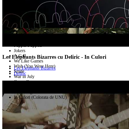
Nu Ma Opri
Zoologic
Papper Puppets
Jokers
A.G.B.
Les Elephants Bizarres cu Deliric - In Culori
We Like Games
Wish (You Were Here)
Les Elephants Bizarres
Smile
Deliric
War in July
Come On
In Culori (Cu Deliric)
Kite Song
In Culori (Colorata de UNU)