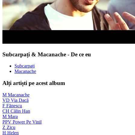
Subcarpați & Macanache - De ce eu
Subcarpați
Macanache
Alți artiști pe acest album
M
Macanache
VD
Via Dacă
F
Fănescu
CH
Călin Han
M
Mara
PPV
Power Pe Vinil
Z
Zicu
H
Helen