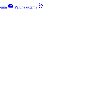
ternă
Pagina externă